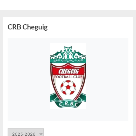
Skip
to
content
CRB Cheguig