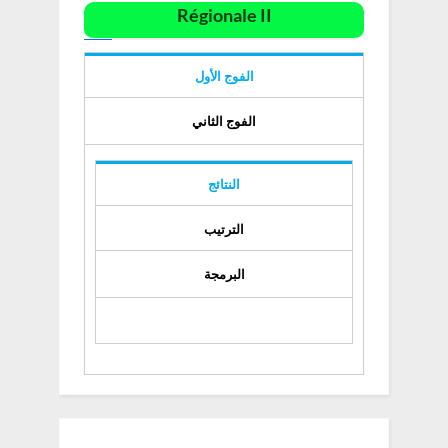
Régionale II
الفوج الأول
الفوج الثاني
النتائج
الترتيب
البرمجة