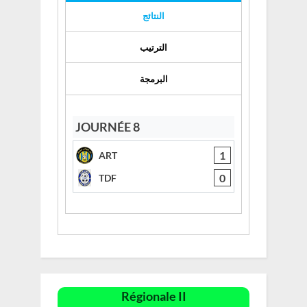
النتائج
الترتيب
البرمجة
JOURNÉE 8
1
ART
0
TDF
Régionale II