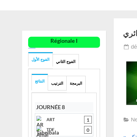
Régionale I
dé
الفوج الأول
الفوج الثاني
النتائج
البرمجة
الترتيب
JOURNÉE 8
N
1
ART
0
TDF
ذكير