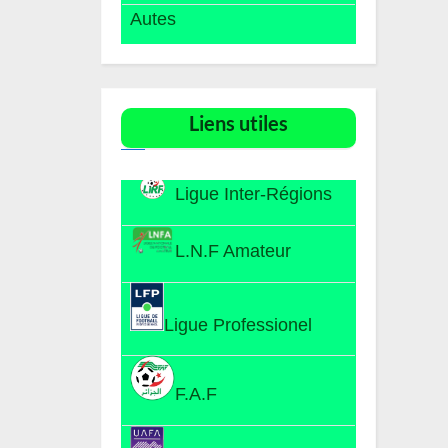
Autes
Liens utiles​
Ligue Inter-Régions
L.N.F Amateur
Ligue Professionel
F.A.F