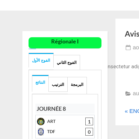
Avi
Régionale I
ao
الفوج الأول
الفوج الثاني
Lorem ipsum dolor sit amet, consectetur adipis
النتائج
البرمجة
الترتيب
au
JOURNÉE 8
EN
1
ART
0
TDF