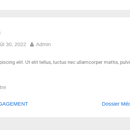
s
ût 30, 2022
Admin
cing elit. Ut elit tellus, luctus nec ullamcorper mattis, pulv
tre
GAGEMENT
Dossier Méd