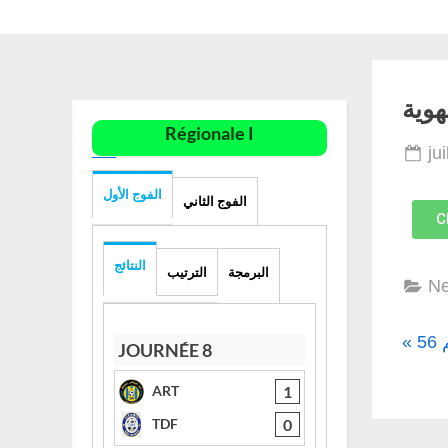
هوية
Régionale I
ju
الفوج الأول
الفوج الثاني
C
النتائج
البرمجة
الترتيب
N
5
JOURNÉE 8
1
ART
0
TDF