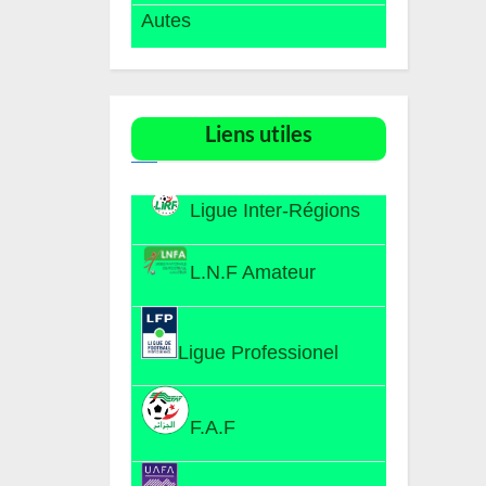
Autes
Liens utiles​
Ligue Inter-Régions
L.N.F Amateur
Ligue Professionel
F.A.F