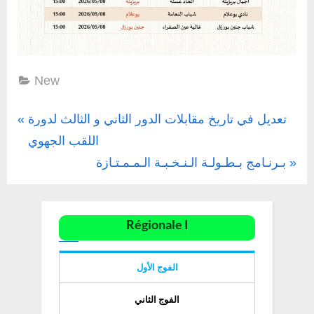
New
Navigation
P
تعديل في تاريخ مقابلات الدور الثاني و الثالث لدورة
r
اللقب الجهوي
de
e
N
بـرنـامج بـطـولـة الـنـخـبـة الـمـمـتـازة
l’article
v
e
i
x
Régionale I
o
t
u
P
الفوج الأول
s
o
P
s
الفوج الثاني
o
t