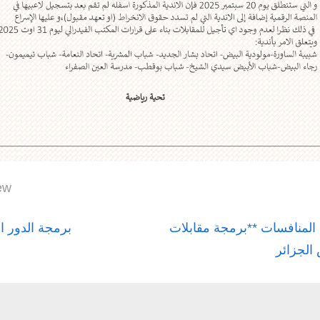
ew
igation
N
 المنافسات **برمجة مقابلات
برمجة الدور ال
e
الجزائر
x
ticle
t
P