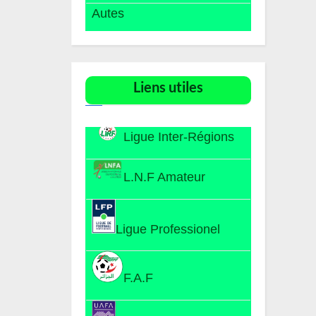
Autes
Liens utiles​
Ligue Inter-Régions
L.N.F Amateur
Ligue Professionel
F.A.F