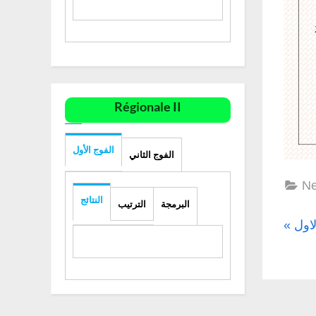
Régionale II
الفوج الأول
الفوج الثاني
N
النتائج
البرمجة
الترتيب
Nav
P
اول
r
de
e
l’ar
v
i