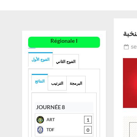
Skip
to
content
خبة
Régionale I
Po
se
on
الفوج الأول
الفوج الثاني
النتائج
البرمجة
الترتيب
JOURNÉE 8
1
ART
0
TDF