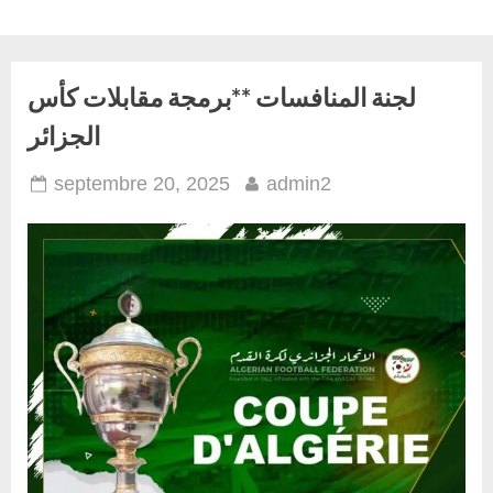
Skip
to
content
لجنة المنافسات **برمجة مقابلات كأس
الجزائر
Posted
By
septembre 20, 2025
admin2
on